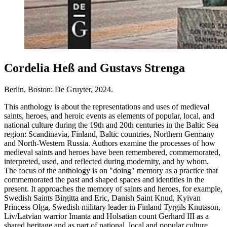
Cordelia Heß and Gustavs Strenga
Berlin, Boston: De Gruyter, 2024.
This anthology is about the representations and uses of medieval
saints, heroes, and heroic events as elements of popular, local, and
national culture during the 19th and 20th centuries in the Baltic Sea
region: Scandinavia, Finland, Baltic countries, Northern Germany
and North-Western Russia. Authors examine the processes of how
medieval saints and heroes have been remembered, commemorated,
interpreted, used, and reflected during modernity, and by whom.
The focus of the anthology is on "doing" memory as a practice that
commemorated the past and shaped spaces and identities in the
present. It approaches the memory of saints and heroes, for example,
Swedish Saints Birgitta and Eric, Danish Saint Knud, Kyivan
Princess Olga, Swedish military leader in Finland Tyrgils Knutsson,
Liv/Latvian warrior Imanta and Holsatian count Gerhard III as a
shared heritage and as part of national, local and popular culture.