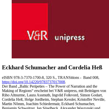
Eckhard Schumacher and Cordelia Heß
eISBN 978-3-7370-1700-8, 320 S., TRANSitions - Band 008,
https://doi.org/10.14220/9783737017008
.
Der Band „Baltic Peripeties – The Power of Narration and the
Making of Regions“ erscheint bei V&R unipress, mit Beiträgen von
Riho Altnurme, Laura Assmuth, Ingvild Folkvord, Simon Godart,
Cordelia Heß, Helge Jordheim, Stephan Kessler, Kristoffer Neville,
Martin Nõmm, Joachim Schiedermair, Eckhard Schumacher,
Benjamin Schweitzer, Jan Süselbeck, Alexander Waszynski und