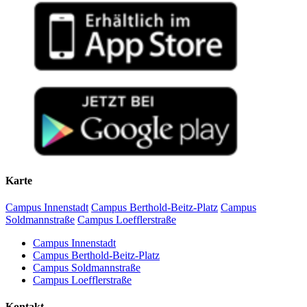
Karte
Campus Innenstadt
Campus Berthold-Beitz-Platz
Campus
Soldmannstraße
Campus Loefflerstraße
Campus Innenstadt
Campus Berthold-Beitz-Platz
Campus Soldmannstraße
Campus Loefflerstraße
Kontakt